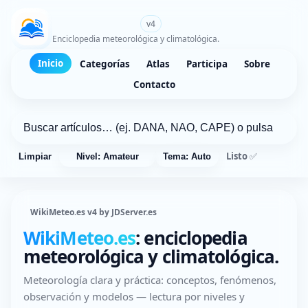
WikiMeteo.es
v4
Enciclopedia meteorológica y climatológica.
Inicio
Categorías
Atlas
Participa
Sobre
Contacto
Listo ✅
Limpiar
Nivel: Amateur
Tema: Auto
WikiMeteo.es v4 by JDServer.es
WikiMeteo.es
: enciclopedia
meteorológica y climatológica.
Meteorología clara y práctica: conceptos, fenómenos,
observación y modelos — lectura por niveles y