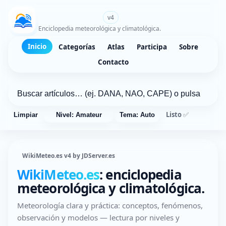
WikiMeteo.es
v4
Enciclopedia meteorológica y climatológica.
Inicio
Categorías
Atlas
Participa
Sobre
Contacto
Listo ✅
Limpiar
Nivel: Amateur
Tema: Auto
WikiMeteo.es v4 by JDServer.es
WikiMeteo.es
: enciclopedia
meteorológica y climatológica.
Meteorología clara y práctica: conceptos, fenómenos,
observación y modelos — lectura por niveles y