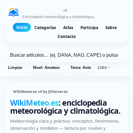
WikiMeteo.es
v4
Enciclopedia meteorológica y climatológica.
Inicio
Categorías
Atlas
Participa
Sobre
Contacto
Listo ✅
Limpiar
Nivel: Amateur
Tema: Auto
WikiMeteo.es v4 by JDServer.es
WikiMeteo.es
: enciclopedia
meteorológica y climatológica.
Meteorología clara y práctica: conceptos, fenómenos,
observación y modelos — lectura por niveles y