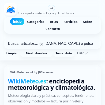
WikiMeteo.es
v4
Enciclopedia meteorológica y climatológica.
Inicio
Categorías
Atlas
Participa
Sobre
Contacto
Listo ✅
Limpiar
Nivel: Amateur
Tema: Auto
WikiMeteo.es v4 by JDServer.es
WikiMeteo.es
: enciclopedia
meteorológica y climatológica.
Meteorología clara y práctica: conceptos, fenómenos,
observación y modelos — lectura por niveles y