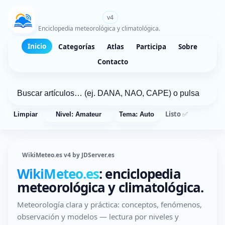
WikiMeteo.es
v4
Enciclopedia meteorológica y climatológica.
Inicio
Categorías
Atlas
Participa
Sobre
Contacto
Listo ✅
Limpiar
Nivel: Amateur
Tema: Auto
WikiMeteo.es v4 by JDServer.es
WikiMeteo.es
: enciclopedia
meteorológica y climatológica.
Meteorología clara y práctica: conceptos, fenómenos,
observación y modelos — lectura por niveles y