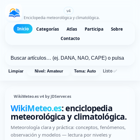
WikiMeteo.es
v4
Enciclopedia meteorológica y climatológica.
Inicio
Categorías
Atlas
Participa
Sobre
Contacto
Listo ✅
Limpiar
Nivel: Amateur
Tema: Auto
WikiMeteo.es v4 by JDServer.es
WikiMeteo.es
: enciclopedia
meteorológica y climatológica.
Meteorología clara y práctica: conceptos, fenómenos,
observación y modelos — lectura por niveles y