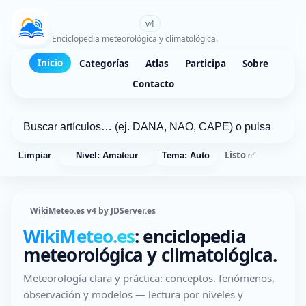
WikiMeteo.es
v4
Enciclopedia meteorológica y climatológica.
Inicio
Categorías
Atlas
Participa
Sobre
Contacto
Listo ✅
Limpiar
Nivel: Amateur
Tema: Auto
WikiMeteo.es v4 by JDServer.es
WikiMeteo.es
: enciclopedia
meteorológica y climatológica.
Meteorología clara y práctica: conceptos, fenómenos,
observación y modelos — lectura por niveles y