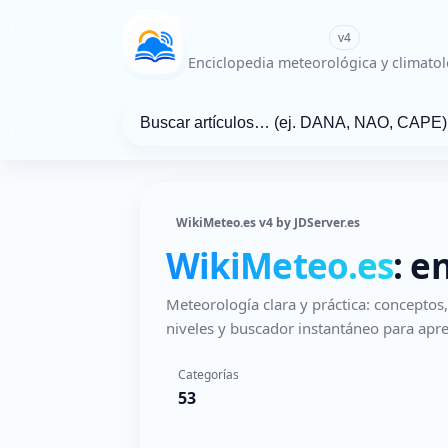
WikiMeteo.es
v4
Enciclopedia meteorológica y climatol
WikiMeteo.es v4 by JDServer.es
WikiMeteo.es
: e
Meteorología clara y práctica: concepto
niveles y buscador instantáneo para apre
Categorías
53