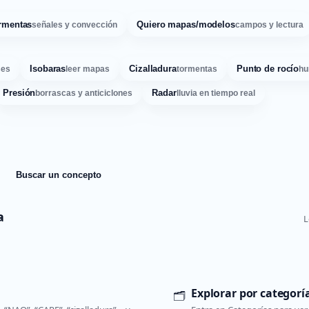
rmentas
Quiero mapas/modelos
señales y convección
campos y lectura
Isobaras
Cizalladura
Punto de rocío
ses
leer mapas
tormentas
hu
Presión
Radar
borrascas y anticiclones
lluvia en tiempo real
Buscar un concepto
a
L
Explorar por categorí
🗂️