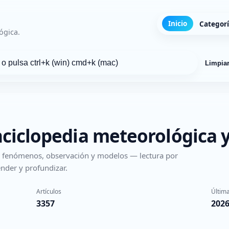
Inicio
Categor
ógica.
Limpia
nciclopedia meteorológica y
s, fenómenos, observación y modelos — lectura por
nder y profundizar.
Artículos
Última
3357
2026