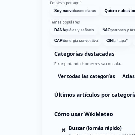
Empieza por aquí
Soy nuevo
Quiero nubes/to
bases claras
Temas populares
DANA
NAO
qué es y señales
patrones y fa
CAPE
CIN
energía convectiva
la “tapa”
Categorías destacadas
Error pintando Home: revisa consola.
Ver todas las categorías
Atlas
Últimos artículos por categorí
Cómo usar WikiMeteo
Buscar (lo más rápido)
⌘