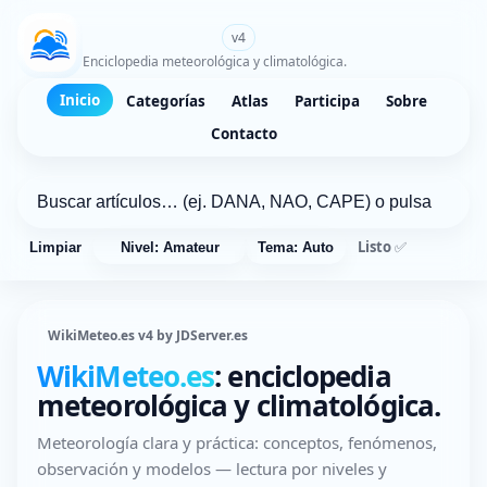
WikiMeteo.es
v4
Enciclopedia meteorológica y climatológica.
Inicio
Categorías
Atlas
Participa
Sobre
Contacto
Listo ✅
Limpiar
Nivel: Amateur
Tema: Auto
WikiMeteo.es v4 by JDServer.es
WikiMeteo.es
: enciclopedia
meteorológica y climatológica.
Meteorología clara y práctica: conceptos, fenómenos,
observación y modelos — lectura por niveles y