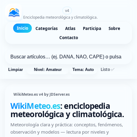
WikiMeteo.es
v4
Enciclopedia meteorológica y climatológica.
Inicio
Categorías
Atlas
Participa
Sobre
Contacto
Listo ✅
Limpiar
Nivel: Amateur
Tema: Auto
WikiMeteo.es v4 by JDServer.es
WikiMeteo.es
: enciclopedia
meteorológica y climatológica.
Meteorología clara y práctica: conceptos, fenómenos,
observación y modelos — lectura por niveles y