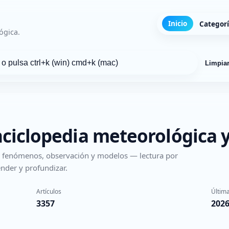
Inicio
Categor
ógica.
Limpia
nciclopedia meteorológica y
s, fenómenos, observación y modelos — lectura por
nder y profundizar.
Artículos
Última
3357
2026