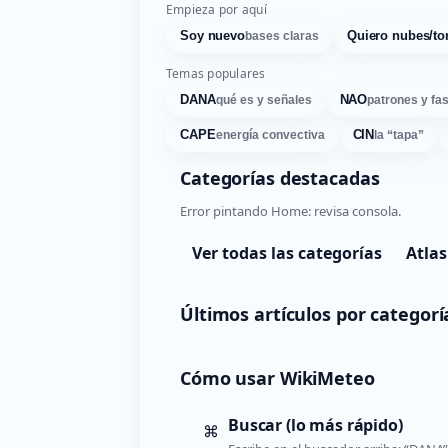
Empieza por aquí
Soy nuevo
Quiero nubes/to
bases claras
Temas populares
DANA
NAO
qué es y señales
patrones y fa
CAPE
CIN
energía convectiva
la “tapa”
Categorías destacadas
Error pintando Home: revisa consola.
Ver todas las categorías
Atlas
Últimos artículos por categorí
Cómo usar WikiMeteo
Buscar (lo más rápido)
⌘