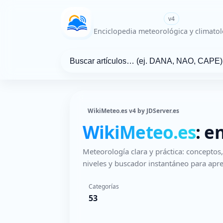
WikiMeteo.es
v4
Enciclopedia meteorológica y climatol
WikiMeteo.es v4 by JDServer.es
WikiMeteo.es
: e
Meteorología clara y práctica: concepto
niveles y buscador instantáneo para apre
Categorías
53