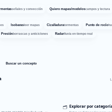
rmentas
Quiero mapas/modelos
señales y convección
campos y lectura
Isobaras
Cizalladura
Punto de rocío
ses
leer mapas
tormentas
hu
Presión
Radar
borrascas y anticiclones
lluvia en tiempo real
Buscar un concepto
a
L
Explorar por categorí
🗂️