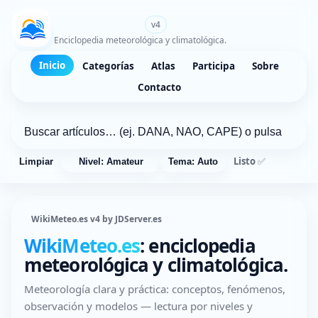
WikiMeteo.es
v4
Enciclopedia meteorológica y climatológica.
Inicio
Categorías
Atlas
Participa
Sobre
Contacto
Listo ✅
Limpiar
Nivel: Amateur
Tema: Auto
WikiMeteo.es v4 by JDServer.es
WikiMeteo.es
: enciclopedia
meteorológica y climatológica.
Meteorología clara y práctica: conceptos, fenómenos,
observación y modelos — lectura por niveles y