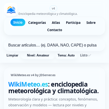
WikiMeteo.es
v4
Enciclopedia meteorológica y climatológica.
Inicio
Categorías
Atlas
Participa
Sobre
Contacto
Listo ✅
Limpiar
Nivel: Amateur
Tema: Auto
WikiMeteo.es v4 by JDServer.es
WikiMeteo.es
: enciclopedia
meteorológica y climatológica.
Meteorología clara y práctica: conceptos, fenómenos,
observación y modelos — lectura por niveles y