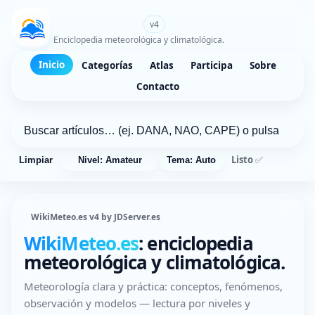
WikiMeteo.es
v4
Enciclopedia meteorológica y climatológica.
Inicio
Categorías
Atlas
Participa
Sobre
Contacto
Listo ✅
Limpiar
Nivel: Amateur
Tema: Auto
WikiMeteo.es v4 by JDServer.es
WikiMeteo.es
: enciclopedia
meteorológica y climatológica.
Meteorología clara y práctica: conceptos, fenómenos,
observación y modelos — lectura por niveles y