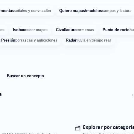
rmentas
Quiero mapas/modelos
señales y convección
campos y lectura
Isobaras
Cizalladura
Punto de rocío
ses
leer mapas
tormentas
hu
Presión
Radar
borrascas y anticiclones
lluvia en tiempo real
Buscar un concepto
a
L
Explorar por categorí
🗂️