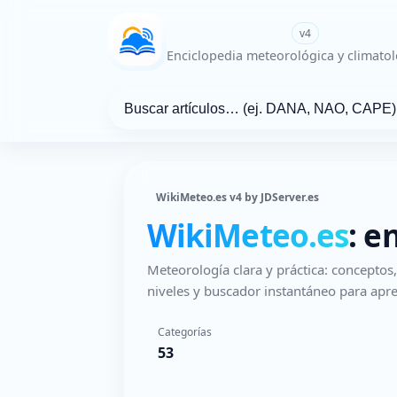
WikiMeteo.es
v4
Enciclopedia meteorológica y climatol
WikiMeteo.es v4 by JDServer.es
WikiMeteo.es
: e
Meteorología clara y práctica: concepto
niveles y buscador instantáneo para apre
Categorías
53