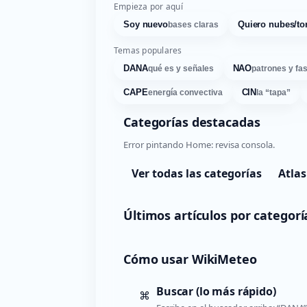
Empieza por aquí
Soy nuevo
Quiero nubes/to
bases claras
Temas populares
DANA
NAO
qué es y señales
patrones y fa
CAPE
CIN
energía convectiva
la “tapa”
Categorías destacadas
Error pintando Home: revisa consola.
Ver todas las categorías
Atlas
Últimos artículos por categorí
Cómo usar WikiMeteo
Buscar (lo más rápido)
⌘