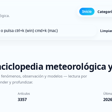
Inicio
Categor
ógica.
Limpia
nciclopedia meteorológica y
s, fenómenos, observación y modelos — lectura por
nder y profundizar.
Artículos
Última
3357
2026