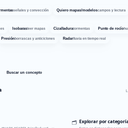
rmentas
Quiero mapas/modelos
señales y convección
campos y lectura
Isobaras
Cizalladura
Punto de rocío
ses
leer mapas
tormentas
hu
Presión
Radar
borrascas y anticiclones
lluvia en tiempo real
Buscar un concepto
a
L
Explorar por categorí
🗂️