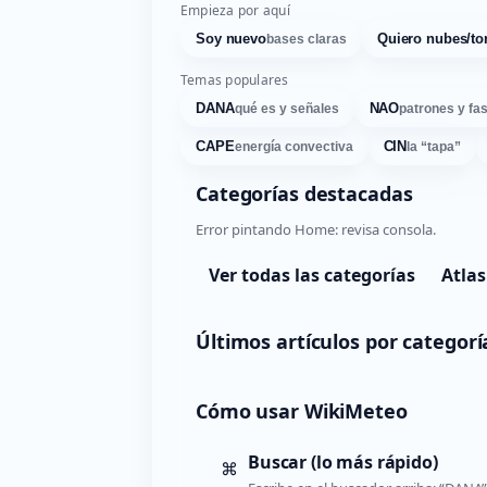
Empieza por aquí
Soy nuevo
Quiero nubes/to
bases claras
Temas populares
DANA
NAO
qué es y señales
patrones y fa
CAPE
CIN
energía convectiva
la “tapa”
Categorías destacadas
Error pintando Home: revisa consola.
Ver todas las categorías
Atlas
Últimos artículos por categorí
Cómo usar WikiMeteo
Buscar (lo más rápido)
⌘