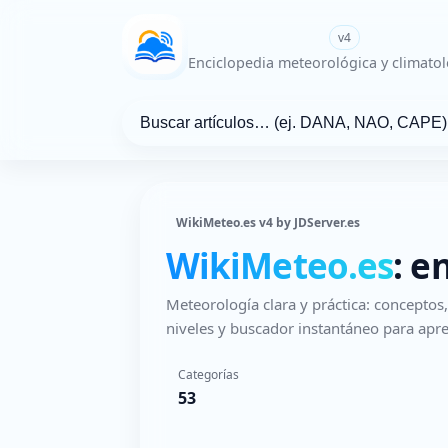
WikiMeteo.es
v4
Enciclopedia meteorológica y climatol
WikiMeteo.es v4 by JDServer.es
WikiMeteo.es
: e
Meteorología clara y práctica: concepto
niveles y buscador instantáneo para apre
Categorías
53