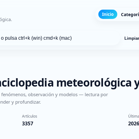
Inicio
Categor
ógica.
Limpia
nciclopedia meteorológica y
s, fenómenos, observación y modelos — lectura por
nder y profundizar.
Artículos
Última
3357
2026