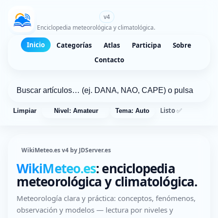
WikiMeteo.es
v4
Enciclopedia meteorológica y climatológica.
Inicio
Categorías
Atlas
Participa
Sobre
Contacto
Listo ✅
Limpiar
Nivel: Amateur
Tema: Auto
WikiMeteo.es v4 by JDServer.es
WikiMeteo.es
: enciclopedia
meteorológica y climatológica.
Meteorología clara y práctica: conceptos, fenómenos,
observación y modelos — lectura por niveles y