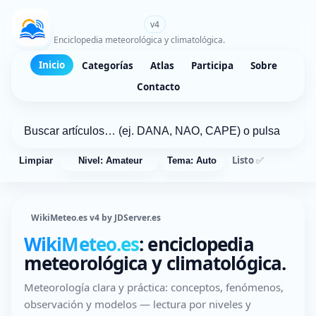
WikiMeteo.es
v4
Enciclopedia meteorológica y climatológica.
Inicio
Categorías
Atlas
Participa
Sobre
Contacto
Listo ✅
Limpiar
Nivel: Amateur
Tema: Auto
WikiMeteo.es v4 by JDServer.es
WikiMeteo.es
: enciclopedia
meteorológica y climatológica.
Meteorología clara y práctica: conceptos, fenómenos,
observación y modelos — lectura por niveles y