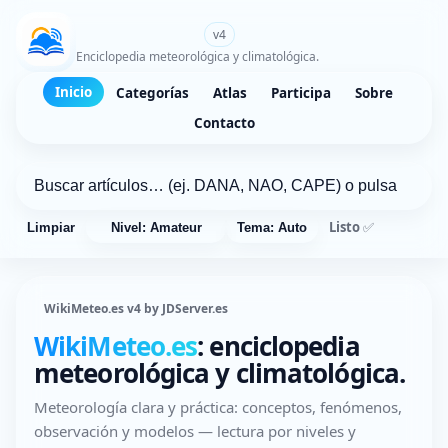
WikiMeteo.es
v4
Enciclopedia meteorológica y climatológica.
Inicio
Categorías
Atlas
Participa
Sobre
Contacto
Listo ✅
Limpiar
Nivel: Amateur
Tema: Auto
WikiMeteo.es v4 by JDServer.es
WikiMeteo.es
: enciclopedia
meteorológica y climatológica.
Meteorología clara y práctica: conceptos, fenómenos,
observación y modelos — lectura por niveles y