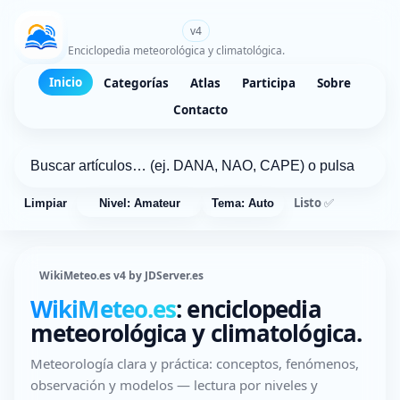
WikiMeteo.es
v4
Enciclopedia meteorológica y climatológica.
Inicio
Categorías
Atlas
Participa
Sobre
Contacto
Listo ✅
Limpiar
Nivel: Amateur
Tema: Auto
WikiMeteo.es v4 by JDServer.es
WikiMeteo.es
: enciclopedia
meteorológica y climatológica.
Meteorología clara y práctica: conceptos, fenómenos,
observación y modelos — lectura por niveles y