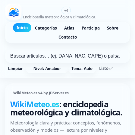
WikiMeteo.es
v4
Enciclopedia meteorológica y climatológica.
Inicio
Categorías
Atlas
Participa
Sobre
Contacto
Listo ✅
Limpiar
Nivel: Amateur
Tema: Auto
WikiMeteo.es v4 by JDServer.es
WikiMeteo.es
: enciclopedia
meteorológica y climatológica.
Meteorología clara y práctica: conceptos, fenómenos,
observación y modelos — lectura por niveles y