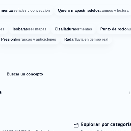
rmentas
Quiero mapas/modelos
señales y convección
campos y lectura
Isobaras
Cizalladura
Punto de rocío
ses
leer mapas
tormentas
hu
Presión
Radar
borrascas y anticiclones
lluvia en tiempo real
Buscar un concepto
a
L
Explorar por categorí
🗂️