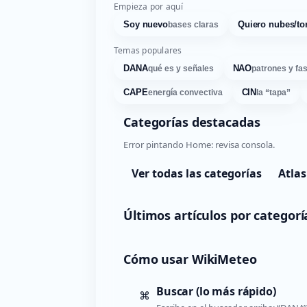
Empieza por aquí
Soy nuevo
Quiero nubes/to
bases claras
Temas populares
DANA
NAO
qué es y señales
patrones y fa
CAPE
CIN
energía convectiva
la “tapa”
Categorías destacadas
Error pintando Home: revisa consola.
Ver todas las categorías
Atlas
Últimos artículos por categorí
Cómo usar WikiMeteo
Buscar (lo más rápido)
⌘