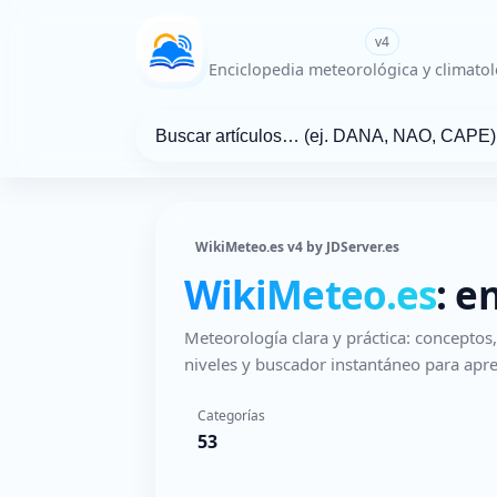
WikiMeteo.es
v4
Enciclopedia meteorológica y climatol
WikiMeteo.es v4 by JDServer.es
WikiMeteo.es
: e
Meteorología clara y práctica: concepto
niveles y buscador instantáneo para apre
Categorías
53