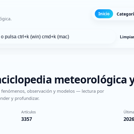
Inicio
Categor
ógica.
Limpia
nciclopedia meteorológica y
s, fenómenos, observación y modelos — lectura por
nder y profundizar.
Artículos
Última
3357
2026