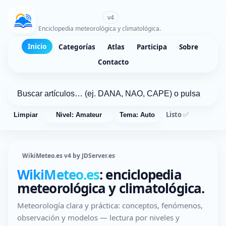
WikiMeteo.es
v4
Enciclopedia meteorológica y climatológica.
Inicio
Categorías
Atlas
Participa
Sobre
Contacto
Listo ✅
Limpiar
Nivel: Amateur
Tema: Auto
WikiMeteo.es v4 by JDServer.es
WikiMeteo.es
: enciclopedia
meteorológica y climatológica.
Meteorología clara y práctica: conceptos, fenómenos,
observación y modelos — lectura por niveles y