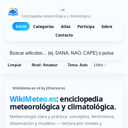
WikiMeteo.es
v4
Enciclopedia meteorológica y climatológica.
Inicio
Categorías
Atlas
Participa
Sobre
Contacto
Listo ✅
Limpiar
Nivel: Amateur
Tema: Auto
WikiMeteo.es v4 by JDServer.es
WikiMeteo.es
: enciclopedia
meteorológica y climatológica.
Meteorología clara y práctica: conceptos, fenómenos,
observación y modelos — lectura por niveles y