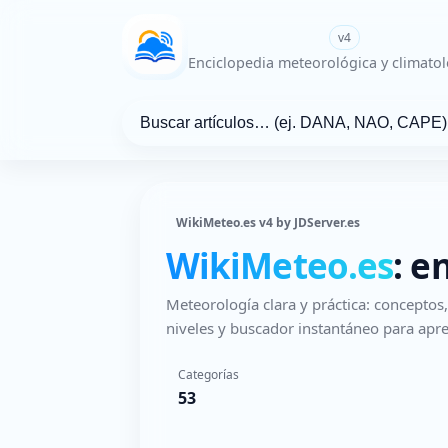
WikiMeteo.es
v4
Enciclopedia meteorológica y climatol
WikiMeteo.es v4 by JDServer.es
WikiMeteo.es
: e
Meteorología clara y práctica: concepto
niveles y buscador instantáneo para apre
Categorías
53