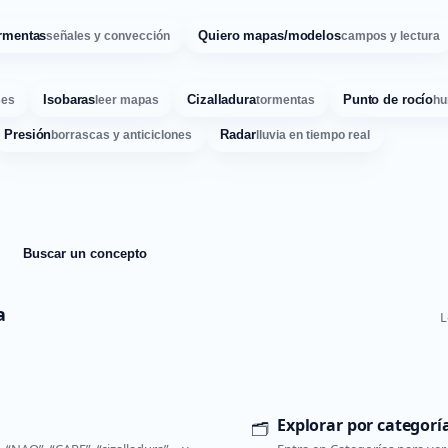
rmentas
Quiero mapas/modelos
señales y convección
campos y lectura
Isobaras
Cizalladura
Punto de rocío
ses
leer mapas
tormentas
hu
Presión
Radar
borrascas y anticiclones
lluvia en tiempo real
Buscar un concepto
a
L
Explorar por categorí
🗂️