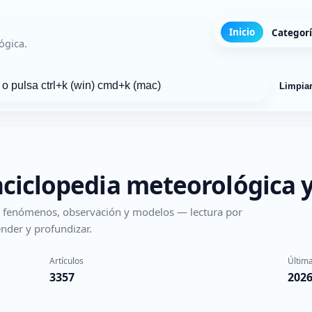
Inicio
Categor
ógica.
Limpia
nciclopedia meteorológica y
s, fenómenos, observación y modelos — lectura por
nder y profundizar.
Artículos
Última
3357
2026