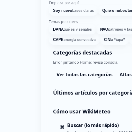
Empieza por aquí
Soy nuevo
Quiero nubes/to
bases claras
Temas populares
DANA
NAO
qué es y señales
patrones y fa
CAPE
CIN
energía convectiva
la “tapa”
Categorías destacadas
Error pintando Home: revisa consola.
Ver todas las categorías
Atlas
Últimos artículos por categorí
Cómo usar WikiMeteo
Buscar (lo más rápido)
⌘