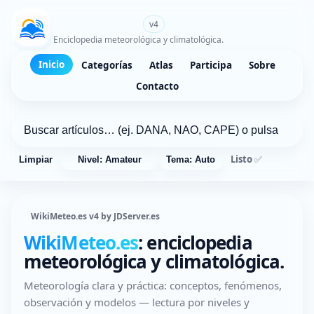
WikiMeteo.es
v4
Enciclopedia meteorológica y climatológica.
Inicio
Categorías
Atlas
Participa
Sobre
Contacto
Listo ✅
Limpiar
Nivel: Amateur
Tema: Auto
WikiMeteo.es v4 by JDServer.es
WikiMeteo.es
: enciclopedia
meteorológica y climatológica.
Meteorología clara y práctica: conceptos, fenómenos,
observación y modelos — lectura por niveles y