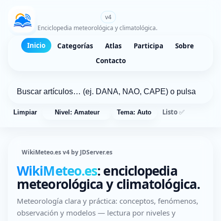
WikiMeteo.es
v4
Enciclopedia meteorológica y climatológica.
Inicio
Categorías
Atlas
Participa
Sobre
Contacto
Listo ✅
Limpiar
Nivel: Amateur
Tema: Auto
WikiMeteo.es v4 by JDServer.es
WikiMeteo.es
: enciclopedia
meteorológica y climatológica.
Meteorología clara y práctica: conceptos, fenómenos,
observación y modelos — lectura por niveles y