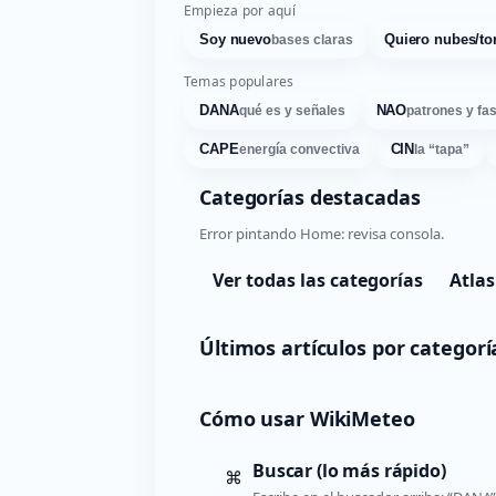
Empieza por aquí
Soy nuevo
Quiero nubes/to
bases claras
Temas populares
DANA
NAO
qué es y señales
patrones y fa
CAPE
CIN
energía convectiva
la “tapa”
Categorías destacadas
Error pintando Home: revisa consola.
Ver todas las categorías
Atlas
Últimos artículos por categorí
Cómo usar WikiMeteo
Buscar (lo más rápido)
⌘