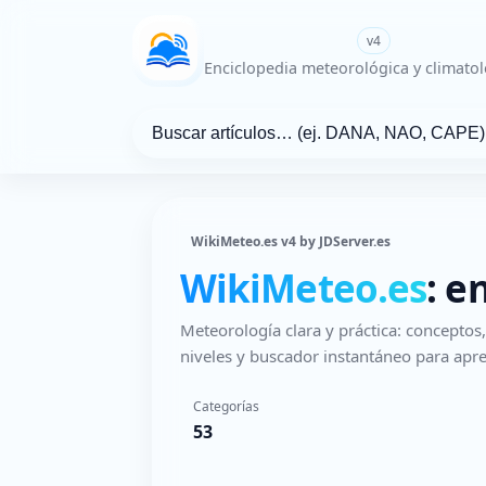
WikiMeteo.es
v4
Enciclopedia meteorológica y climatol
WikiMeteo.es v4 by JDServer.es
WikiMeteo.es
: e
Meteorología clara y práctica: concepto
niveles y buscador instantáneo para apre
Categorías
53