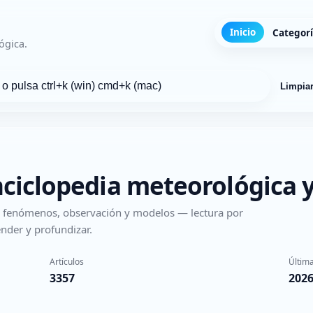
Inicio
Categor
ógica.
Limpia
nciclopedia meteorológica y
s, fenómenos, observación y modelos — lectura por
nder y profundizar.
Artículos
Última
3357
2026