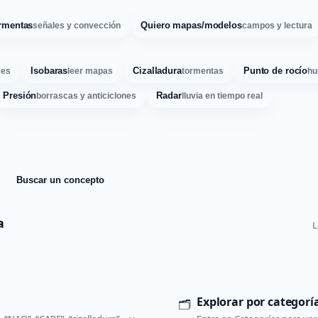
rmentas
Quiero mapas/modelos
señales y convección
campos y lectura
Isobaras
Cizalladura
Punto de rocío
ses
leer mapas
tormentas
hu
Presión
Radar
borrascas y anticiclones
lluvia en tiempo real
Buscar un concepto
a
L
Explorar por categorí
🗂️