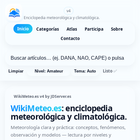
WikiMeteo.es
v4
Enciclopedia meteorológica y climatológica.
Inicio
Categorías
Atlas
Participa
Sobre
Contacto
Listo ✅
Limpiar
Nivel: Amateur
Tema: Auto
WikiMeteo.es v4 by JDServer.es
WikiMeteo.es
: enciclopedia
meteorológica y climatológica.
Meteorología clara y práctica: conceptos, fenómenos,
observación y modelos — lectura por niveles y