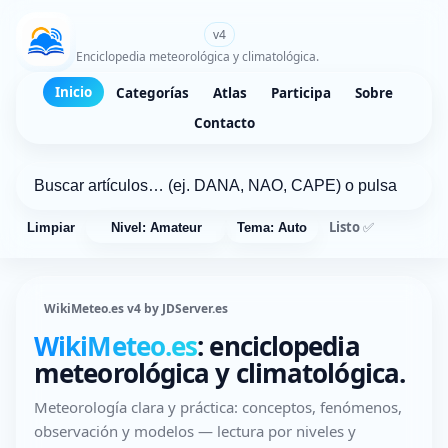
WikiMeteo.es
v4
Enciclopedia meteorológica y climatológica.
Inicio
Categorías
Atlas
Participa
Sobre
Contacto
Listo ✅
Limpiar
Nivel: Amateur
Tema: Auto
WikiMeteo.es v4 by JDServer.es
WikiMeteo.es
: enciclopedia
meteorológica y climatológica.
Meteorología clara y práctica: conceptos, fenómenos,
observación y modelos — lectura por niveles y