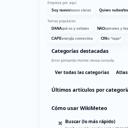
Empieza por aquí
Soy nuevo
Quiero nubes/to
bases claras
Temas populares
DANA
NAO
qué es y señales
patrones y fa
CAPE
CIN
energía convectiva
la “tapa”
Categorías destacadas
Error pintando Home: revisa consola.
Ver todas las categorías
Atlas
Últimos artículos por categorí
Cómo usar WikiMeteo
Buscar (lo más rápido)
⌘