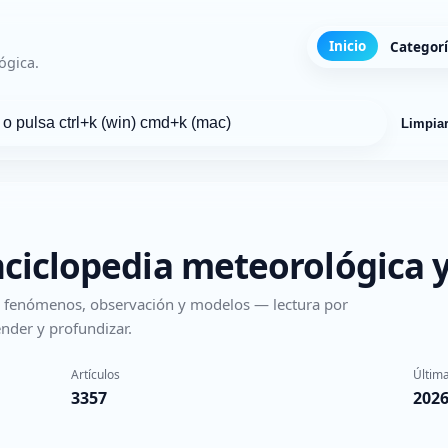
Inicio
Categor
ógica.
Limpia
nciclopedia meteorológica y
s, fenómenos, observación y modelos — lectura por
nder y profundizar.
Artículos
Última
3357
2026