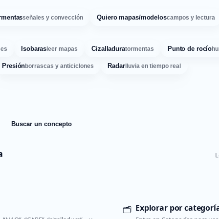
rmentas
Quiero mapas/modelos
señales y convección
campos y lectura
Isobaras
Cizalladura
Punto de rocío
ses
leer mapas
tormentas
hu
Presión
Radar
borrascas y anticiclones
lluvia en tiempo real
Buscar un concepto
a
L
Explorar por categorí
🗂️