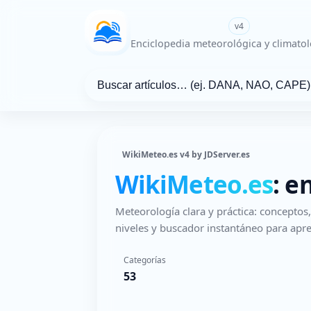
WikiMeteo.es
v4
Enciclopedia meteorológica y climatol
WikiMeteo.es v4 by JDServer.es
WikiMeteo.es
: e
Meteorología clara y práctica: concepto
niveles y buscador instantáneo para apre
Categorías
53