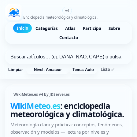
WikiMeteo.es
v4
Enciclopedia meteorológica y climatológica.
Inicio
Categorías
Atlas
Participa
Sobre
Contacto
Listo ✅
Limpiar
Nivel: Amateur
Tema: Auto
WikiMeteo.es v4 by JDServer.es
WikiMeteo.es
: enciclopedia
meteorológica y climatológica.
Meteorología clara y práctica: conceptos, fenómenos,
observación y modelos — lectura por niveles y