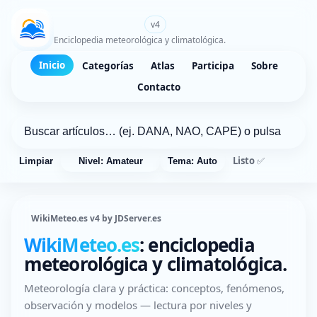
WikiMeteo.es
v4
Enciclopedia meteorológica y climatológica.
Inicio
Categorías
Atlas
Participa
Sobre
Contacto
Listo ✅
Limpiar
Nivel: Amateur
Tema: Auto
WikiMeteo.es v4 by JDServer.es
WikiMeteo.es
: enciclopedia
meteorológica y climatológica.
Meteorología clara y práctica: conceptos, fenómenos,
observación y modelos — lectura por niveles y