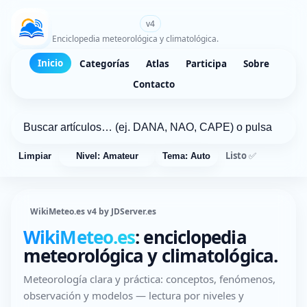
WikiMeteo.es
v4
Enciclopedia meteorológica y climatológica.
Inicio
Categorías
Atlas
Participa
Sobre
Contacto
Listo ✅
Limpiar
Nivel: Amateur
Tema: Auto
WikiMeteo.es v4 by JDServer.es
WikiMeteo.es
: enciclopedia
meteorológica y climatológica.
Meteorología clara y práctica: conceptos, fenómenos,
observación y modelos — lectura por niveles y