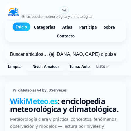
WikiMeteo.es
v4
Enciclopedia meteorológica y climatológica.
Inicio
Categorías
Atlas
Participa
Sobre
Contacto
Listo ✅
Limpiar
Nivel: Amateur
Tema: Auto
WikiMeteo.es v4 by JDServer.es
WikiMeteo.es
: enciclopedia
meteorológica y climatológica.
Meteorología clara y práctica: conceptos, fenómenos,
observación y modelos — lectura por niveles y