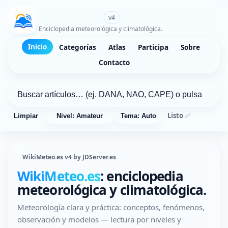
WikiMeteo.es
v4
Enciclopedia meteorológica y climatológica.
Inicio
Categorías
Atlas
Participa
Sobre
Contacto
Listo ✅
Limpiar
Nivel: Amateur
Tema: Auto
WikiMeteo.es v4 by JDServer.es
WikiMeteo.es
: enciclopedia
meteorológica y climatológica.
Meteorología clara y práctica: conceptos, fenómenos,
observación y modelos — lectura por niveles y