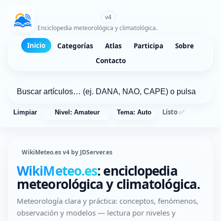
WikiMeteo.es
v4
Enciclopedia meteorológica y climatológica.
Inicio
Categorías
Atlas
Participa
Sobre
Contacto
Listo ✅
Limpiar
Nivel: Amateur
Tema: Auto
WikiMeteo.es v4 by JDServer.es
WikiMeteo.es
: enciclopedia
meteorológica y climatológica.
Meteorología clara y práctica: conceptos, fenómenos,
observación y modelos — lectura por niveles y