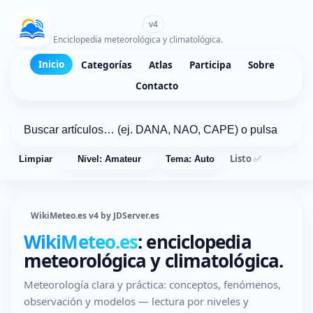
WikiMeteo.es
v4
Enciclopedia meteorológica y climatológica.
Inicio
Categorías
Atlas
Participa
Sobre
Contacto
Listo ✅
Limpiar
Nivel: Amateur
Tema: Auto
WikiMeteo.es v4 by JDServer.es
WikiMeteo.es
: enciclopedia
meteorológica y climatológica.
Meteorología clara y práctica: conceptos, fenómenos,
observación y modelos — lectura por niveles y