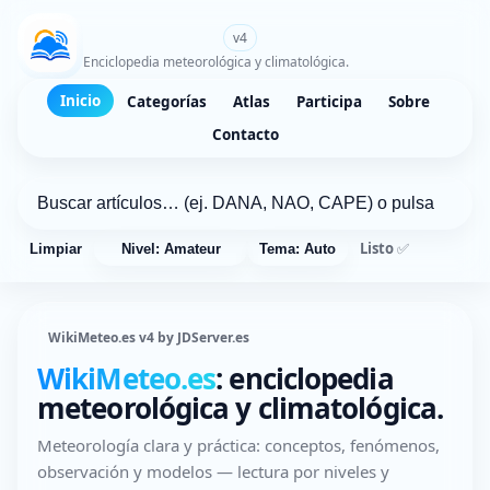
WikiMeteo.es
v4
Enciclopedia meteorológica y climatológica.
Inicio
Categorías
Atlas
Participa
Sobre
Contacto
Listo ✅
Limpiar
Nivel: Amateur
Tema: Auto
WikiMeteo.es v4 by JDServer.es
WikiMeteo.es
: enciclopedia
meteorológica y climatológica.
Meteorología clara y práctica: conceptos, fenómenos,
observación y modelos — lectura por niveles y