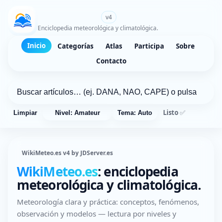
WikiMeteo.es
v4
Enciclopedia meteorológica y climatológica.
Inicio
Categorías
Atlas
Participa
Sobre
Contacto
Listo ✅
Limpiar
Nivel: Amateur
Tema: Auto
WikiMeteo.es v4 by JDServer.es
WikiMeteo.es
: enciclopedia
meteorológica y climatológica.
Meteorología clara y práctica: conceptos, fenómenos,
observación y modelos — lectura por niveles y