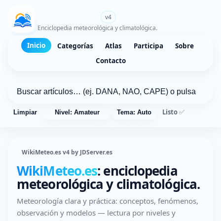
WikiMeteo.es
v4
Enciclopedia meteorológica y climatológica.
Inicio
Categorías
Atlas
Participa
Sobre
Contacto
Listo ✅
Limpiar
Nivel: Amateur
Tema: Auto
WikiMeteo.es v4 by JDServer.es
WikiMeteo.es
: enciclopedia
meteorológica y climatológica.
Meteorología clara y práctica: conceptos, fenómenos,
observación y modelos — lectura por niveles y