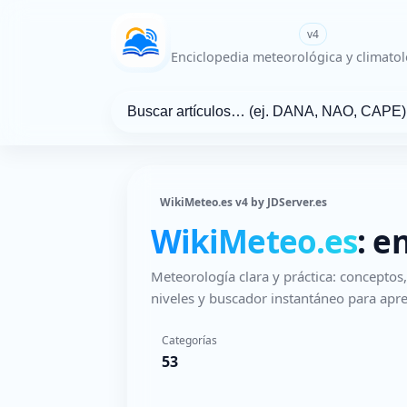
WikiMeteo.es
v4
Enciclopedia meteorológica y climatol
WikiMeteo.es v4 by JDServer.es
WikiMeteo.es
: e
Meteorología clara y práctica: concepto
niveles y buscador instantáneo para apre
Categorías
53