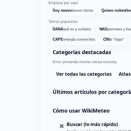
Empieza por aquí
Soy nuevo
Quiero nubes/to
bases claras
Temas populares
DANA
NAO
qué es y señales
patrones y fa
CAPE
CIN
energía convectiva
la “tapa”
Categorías destacadas
Error pintando Home: revisa consola.
Ver todas las categorías
Atlas
Últimos artículos por categorí
Cómo usar WikiMeteo
Buscar (lo más rápido)
⌘