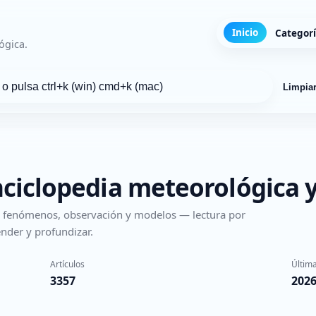
Inicio
Categor
ógica.
Limpia
nciclopedia meteorológica y
s, fenómenos, observación y modelos — lectura por
nder y profundizar.
Artículos
Última
3357
2026