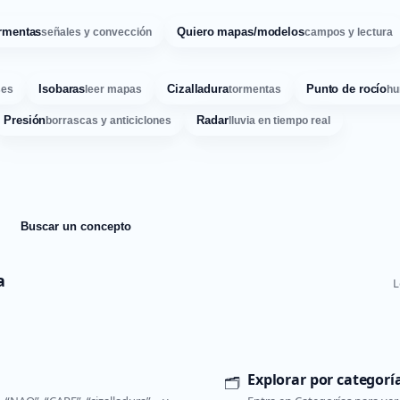
rmentas
Quiero mapas/modelos
señales y convección
campos y lectura
Isobaras
Cizalladura
Punto de rocío
ses
leer mapas
tormentas
hu
Presión
Radar
borrascas y anticiclones
lluvia en tiempo real
Buscar un concepto
a
L
Explorar por categorí
🗂️