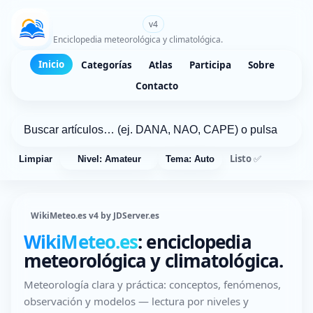
WikiMeteo.es
v4
Enciclopedia meteorológica y climatológica.
Inicio
Categorías
Atlas
Participa
Sobre
Contacto
Listo ✅
Limpiar
Nivel: Amateur
Tema: Auto
WikiMeteo.es v4 by JDServer.es
WikiMeteo.es
: enciclopedia
meteorológica y climatológica.
Meteorología clara y práctica: conceptos, fenómenos,
observación y modelos — lectura por niveles y