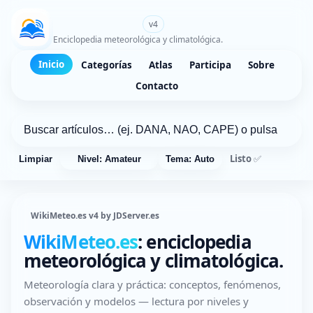
WikiMeteo.es
v4
Enciclopedia meteorológica y climatológica.
Inicio
Categorías
Atlas
Participa
Sobre
Contacto
Listo ✅
Limpiar
Nivel: Amateur
Tema: Auto
WikiMeteo.es v4 by JDServer.es
WikiMeteo.es
: enciclopedia
meteorológica y climatológica.
Meteorología clara y práctica: conceptos, fenómenos,
observación y modelos — lectura por niveles y