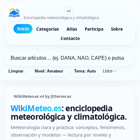
WikiMeteo.es
v4
Enciclopedia meteorológica y climatológica.
Inicio
Categorías
Atlas
Participa
Sobre
Contacto
Listo ✅
Limpiar
Nivel: Amateur
Tema: Auto
WikiMeteo.es v4 by JDServer.es
WikiMeteo.es
: enciclopedia
meteorológica y climatológica.
Meteorología clara y práctica: conceptos, fenómenos,
observación y modelos — lectura por niveles y