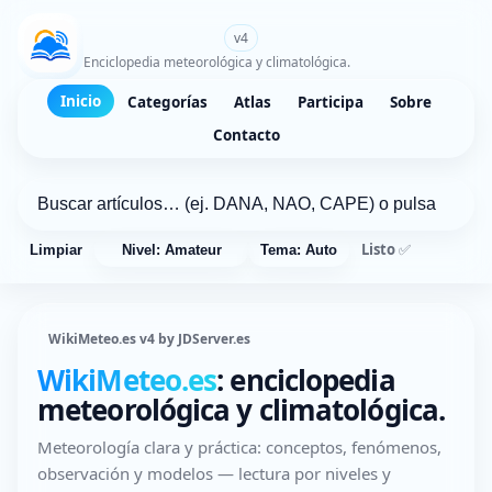
WikiMeteo.es
v4
Enciclopedia meteorológica y climatológica.
Inicio
Categorías
Atlas
Participa
Sobre
Contacto
Listo ✅
Limpiar
Nivel: Amateur
Tema: Auto
WikiMeteo.es v4 by JDServer.es
WikiMeteo.es
: enciclopedia
meteorológica y climatológica.
Meteorología clara y práctica: conceptos, fenómenos,
observación y modelos — lectura por niveles y