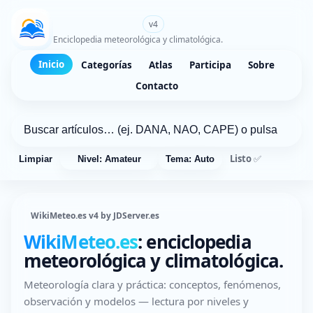
WikiMeteo.es
v4
Enciclopedia meteorológica y climatológica.
Inicio
Categorías
Atlas
Participa
Sobre
Contacto
Listo ✅
Limpiar
Nivel: Amateur
Tema: Auto
WikiMeteo.es v4 by JDServer.es
WikiMeteo.es
: enciclopedia
meteorológica y climatológica.
Meteorología clara y práctica: conceptos, fenómenos,
observación y modelos — lectura por niveles y