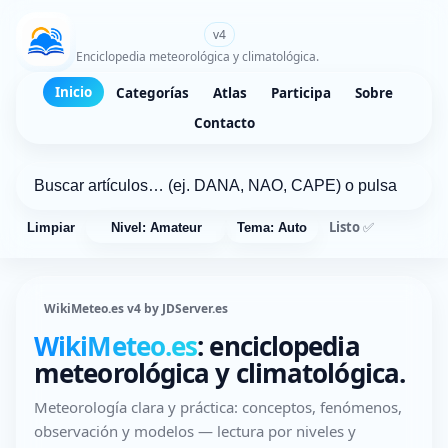
WikiMeteo.es
v4
Enciclopedia meteorológica y climatológica.
Inicio
Categorías
Atlas
Participa
Sobre
Contacto
Listo ✅
Limpiar
Nivel: Amateur
Tema: Auto
WikiMeteo.es v4 by JDServer.es
WikiMeteo.es
: enciclopedia
meteorológica y climatológica.
Meteorología clara y práctica: conceptos, fenómenos,
observación y modelos — lectura por niveles y