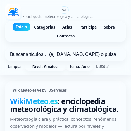
WikiMeteo.es
v4
Enciclopedia meteorológica y climatológica.
Inicio
Categorías
Atlas
Participa
Sobre
Contacto
Listo ✅
Limpiar
Nivel: Amateur
Tema: Auto
WikiMeteo.es v4 by JDServer.es
WikiMeteo.es
: enciclopedia
meteorológica y climatológica.
Meteorología clara y práctica: conceptos, fenómenos,
observación y modelos — lectura por niveles y