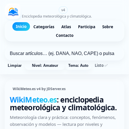
WikiMeteo.es
v4
Enciclopedia meteorológica y climatológica.
Inicio
Categorías
Atlas
Participa
Sobre
Contacto
Listo ✅
Limpiar
Nivel: Amateur
Tema: Auto
WikiMeteo.es v4 by JDServer.es
WikiMeteo.es
: enciclopedia
meteorológica y climatológica.
Meteorología clara y práctica: conceptos, fenómenos,
observación y modelos — lectura por niveles y